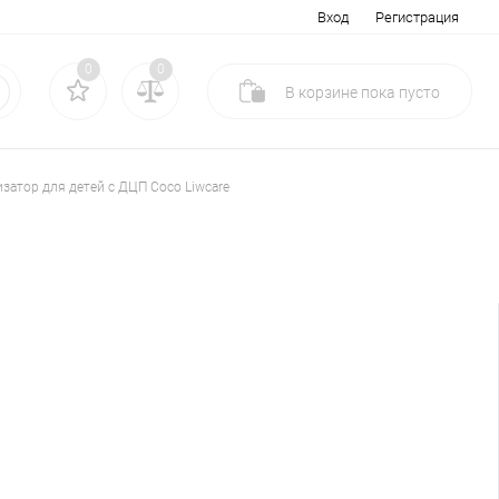
Вход
Регистрация
0
0
В корзине
пока
пусто
затор для детей с ДЦП Coco Liwcare