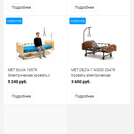
кардиокреслом
Подробнее
Подробнее
новинка
новинка
MET SILVIA 19579
MET DELTA-7 WOOD 20479
Электрическая кровать с
Кровать электрическая
опусканием ложа до уровня
функциональная с растоматом
5 240 руб.
3 600 руб.
пола
Подробнее
Подробнее