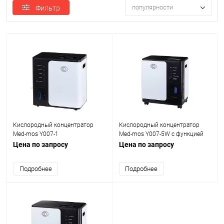
популярности
Фильтр
Кислородный концентратор
Кислородный концентратор
Med-mos Y007-1
Med-mos Y007-5W с функцией
распыления (небулайзера)
Цена по запросу
Цена по запросу
Подробнее
Подробнее