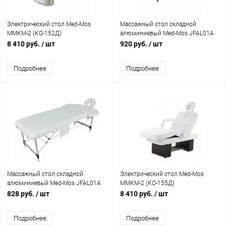
Электрический стол Med-Mos
Массажный стол складной
ММКМ-2 (КО-152Д)
алюминиевый Med-Mos JFAL01A
М/К (3-х секционный) (МСТ-102Л)
8 410 руб.
/ шт
920 руб.
/ шт
Подробнее
Подробнее
Массажный стол складной
Электрический стол Med-Mos
алюминиевый Med-Mos JFAL01A
ММКМ-2 (КО-155Д)
2-х секционный (МСТ-002Л)
828 руб.
/ шт
8 410 руб.
/ шт
Подробнее
Подробнее