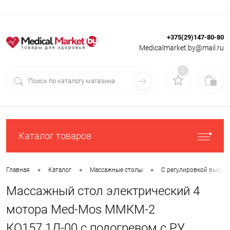
+375(29)147-80-80
Вход
Регистрация
Medicalmarket.by@mail.ru
0
Каталог товаров
•
•
•
Главная
Каталог
Массажные столы
С регулировкой высот
Массажный стол электрический 4
мотора Med-Mos ММКМ-2
КО157.1Д-00 c подогревом с РУ