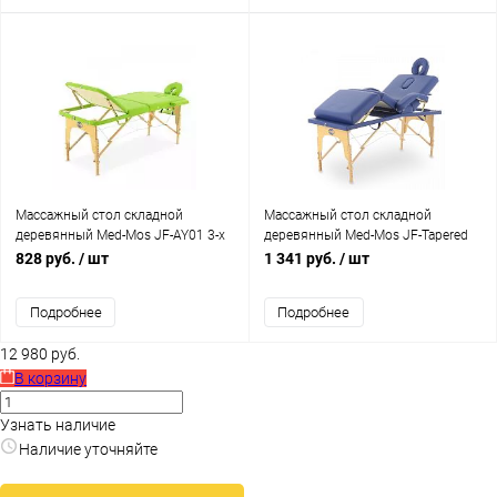
Массажный стол складной
Массажный стол складной
деревянный Med-Mos JF-AY01 3-х
деревянный Med-Mos JF-Tapered
секционный М/К (МСТ-103Л)
(МСТ-141)
828 руб.
/ шт
1 341 руб.
/ шт
Подробнее
Подробнее
12 980 руб.
В корзину
Узнать наличие
Наличие уточняйте