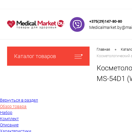
+375(29)147-80-80
Medicalmarket.by@mail
•
Главная
Катал
Каталог товаров
Косметологический а
Косметолог
MS-54D1 (W
Вернуться в раздел
Обзор товара
Набор
Комплект
Описание
Характеристики