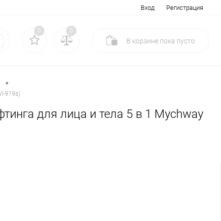
Вход
Регистрация
0
0
В корзине
пока
пусто
•
l-919s)
тинга для лица и тела 5 в 1 Mychway