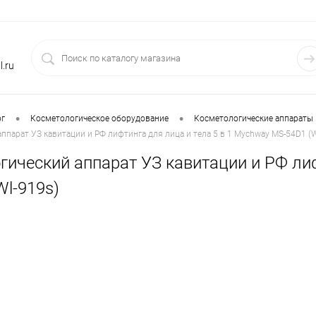
.ru
•
•
ог
Косметологическое оборудование
Косметологические аппараты
ппарат УЗ кавитации и РФ лифтинга для лица и тела 5 в 1 Mychway MS-54D1 (W
ический аппарат УЗ кавитации и РФ лиф
l-919s)