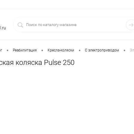
.ru
•
•
•
•
ог
Реабилитация
Кресла-коляски
С электроприводом
Эл
кая коляска Pulse 250