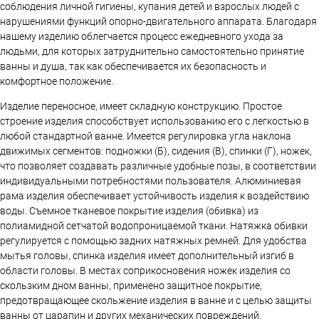
соблюдения личной гигиены, купания детей и взрослых людей с
нарушениями функций опорно-двигательного аппарата. Благодаря
нашему изделию облегчается процесс ежедневного ухода за
людьми, для которых затруднительно самостоятельно принятие
ванны и душа, так как обеспечивается их безопасность и
комфортное положение.
Изделие переносное, имеет складную конструкцию. Простое
строение изделия способствует использованию его с легкостью в
любой стандартной ванне. Имеется регулировка угла наклона
движимых сегментов: подножки (Б), сидения (В), спинки (Г), ножек,
что позволяет создавать различные удобные позы, в соответствии
индивидуальными потребностями пользователя. Алюминиевая
рама изделия обеспечивает устойчивость изделия к воздействию
воды. Съемное тканевое покрытие изделия (обивка) из
полиамидной сетчатой водопроницаемой ткани. Натяжка обивки
регулируется с помощью задних натяжных ремней. Для удобства
мытья головы, спинка изделия имеет дополнительный изгиб в
области головы. В местах соприкосновения ножек изделия со
скользким дном ванны, применено защитное покрытие,
предотвращающее скольжение изделия в ванне и с целью защиты
ванны от царапин и других механических повреждений.