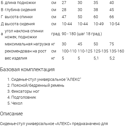
Б
длина подножки
см
27
30
35
40
В
глубина сидения
см
28
30
38
45
Г
высота спинки
см
47
50
60
66
Д
высота сидения
см
10-44
10-44
10-49
10-54
угол наклона спинки
a
град.
90 - 180 (шаг 18 град.)
ножек, подножки
максимальная нагрузка
кг
30
45
50
75
рекомендован на рост
см
100-110
110-125
125-135
135-160
вес изделия
кг
5
5
5,1
5,2
Базовая комплектация
Сиденье-стул универсальное "АЛЕКС"
Поясной/бедренный ремень
Фиксаторы ног
Подголовник
Чехол
Описание
Сиденье-стул универсальное «АЛЕКС» предназначено для