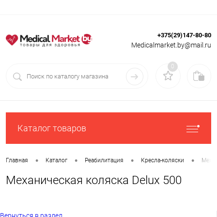
+375(29)147-80-80
Вход
Регистрация
Medicalmarket.by@mail.ru
0
Каталог товаров
•
•
•
•
Главная
Каталог
Реабилитация
Кресла-коляски
Меха
Механическая коляска Delux 500
Вернуться в раздел