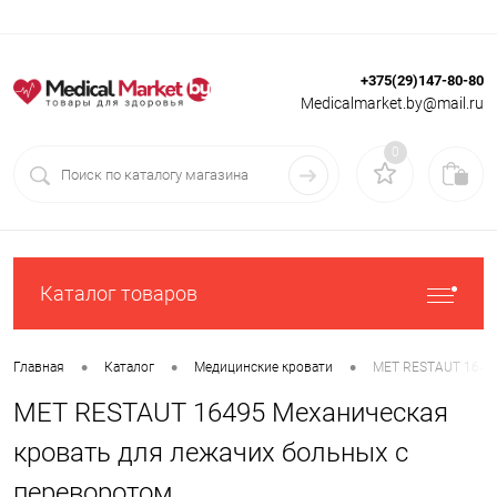
+375(29)147-80-80
Вход
Регистрация
Medicalmarket.by@mail.ru
0
Каталог товаров
•
•
•
Главная
Каталог
Медицинские кровати
MET RESTAUT 16495
MET RESTAUT 16495 Механическая
кровать для лежачих больных с
переворотом