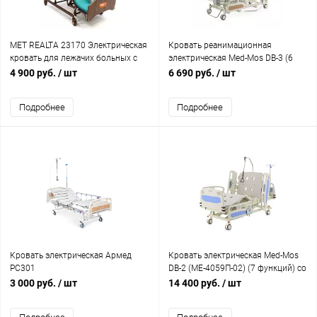
МЕТ REALTA 23170 Электрическая
Кровать реанимационная
кровать для лежачих больных с
электрическая Med-Mos DB-3 (6
переворотом, туалетом,
функций) (МE-4039Н-01) с
4 900 руб.
/ шт
6 690 руб.
/ шт
кардиокреслом и регулировкой
выдвижным ложементом и
высоты
растоматом CPR+аккумулятор
Подробнее
Подробнее
Кровать электрическая Армед
Кровать электрическая Med-Mos
РС301
DB-2 (MЕ-4059П-02) (7 функций) со
встроенными панелями
3 000 руб.
/ шт
14 400 руб.
/ шт
управления в боковых
ограждениях