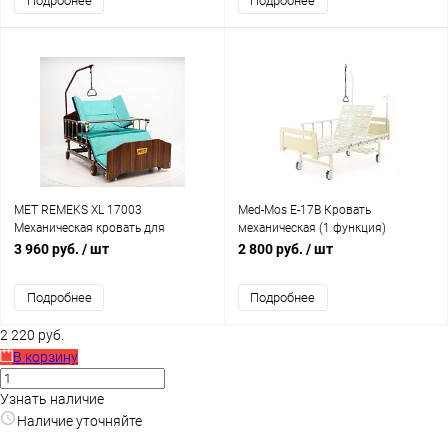
Подробнее
Подробнее
MET REMEKS XL 17003
Med-Mos E-17B Кровать
Механическая кровать для
механическая (1 функция)
лежачих больных с переворотом,
3 960 руб.
/ шт
2 800 руб.
/ шт
туалетом и кардиокреслом
Подробнее
Подробнее
2 220 руб.
В корзину
Узнать наличие
Наличие уточняйте